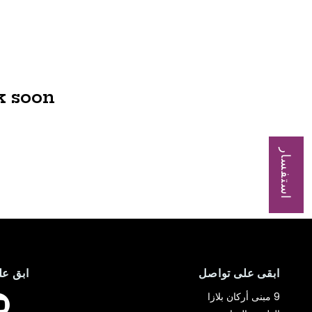
 soon.
استفسار
ابقى على تواصل
ابق عل
9 مبنى أركان بلازا