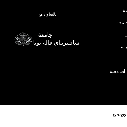
ة
بالتعاون مع
امعة
جامعة
ن
سافيتريباي فاله بونا
مية
الجامعية
© 2023 